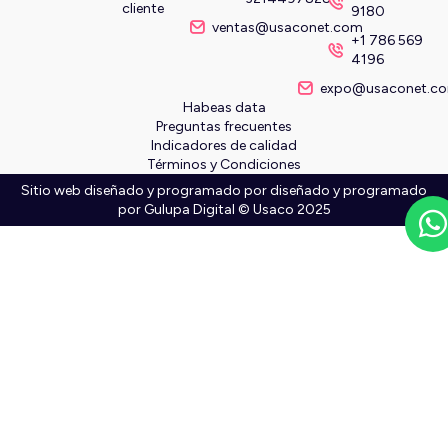
cliente
9180
ventas@usaconet.com
+1 786 569
4196
expo@usaconet.c
Habeas data
Preguntas frecuentes
Indicadores de calidad
Términos y Condiciones
Sitio web diseñado y programado por diseñado y programado
por
Gulupa Digital © Usaco 2025