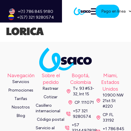
Pago en línea
+(1) 786 845 9180
+(57) 321 9280574
LORICA
Navegación
Sobre el
Bogotá,
Miami,
Servicios
pedido
Colombia
Estados
Rastrear
Tv. 93 #53-
Unidos
Promociones
32, Int 15
10900 NW
Cotizar
Tarifas
21st St
CP: 111071
Casillero
#220
Nosotros
internacional
+57 321
CP: FL
Blog
9280574
Código postal
33192
+57
Servicio al
+1 786 845
3214497828