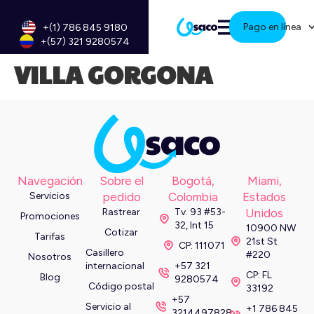
Pago en línea
+(1) 786 845 9180
+(57) 321 9280574
VILLA GORGONA
Navegación
Sobre el
Bogotá,
Miami,
Servicios
pedido
Colombia
Estados
Rastrear
Tv. 93 #53-
Unidos
Promociones
32, Int 15
10900 NW
Cotizar
Tarifas
21st St
CP: 111071
Casillero
#220
Nosotros
internacional
+57 321
CP: FL
Blog
9280574
Código postal
33192
+57
Servicio al
+1 786 845
3214497828