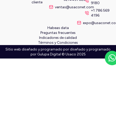
cliente
9180
ventas@usaconet.com
+1 786 569
4196
expo@usaconet.c
Habeas data
Preguntas frecuentes
Indicadores de calidad
Términos y Condiciones
Sitio web diseñado y programado por diseñado y programado
por
Gulupa Digital © Usaco 2025